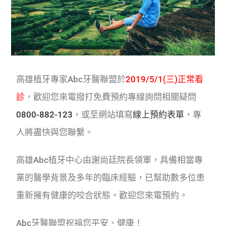
高雄植牙專家Abc牙醫聯盟於
2019/5/1(三)正常看
診
，歡迎您來電撥打免費預約專線詢問相關疑問
0800-882-123
，或至網站填寫
線上預約表單
，專
人將盡快與您聯繫。
高雄Abc植牙中心由謝尚廷院長領軍，具備相當專
業的醫學背景及多年的臨床經驗，已幫助數多位患
重新擁有健康的咬合狀態。歡迎您來電預約。
Abc牙醫聯盟祝福您平安、健康！