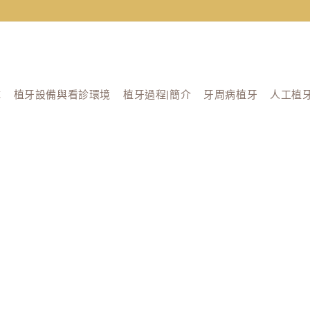
隊
植牙設備與看診環境
植牙過程|簡介
牙周病植牙
人工植