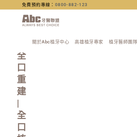
免費預約專線：
0800-882-123
關於Abc植牙中心
高雄植牙專家
植牙醫師團
全
口
重
建
|
全
口