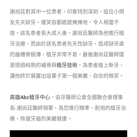
謝尚廷對其中一位患者，印象特別深刻。這位小朋
友先天缺牙，
連笑容都遮遮掩掩地，令人相當不
捨。該名患者長大成人後，
謝尚廷醫師為他進行植
牙治療，而由於該名患者先天性缺牙，
造成缺牙處
的齒槽骨極薄，植牙非常不易。
最後謝尚廷醫師還
是透過純熟的補骨與
植牙技術
，為患者植上新牙，
讓他終於展露出這輩子第一個美麗、自信的微笑。
高雄Abc植牙中心
，由牙醫師公會全國聯合會理事
長-
謝尚廷醫師領軍，為您進行精準、耐用的植牙治
療，
恢復牙齒的美麗健康。