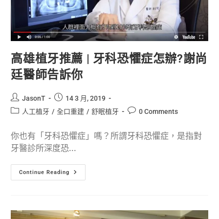
高雄植牙推薦 | 牙科恐懼症怎辦?謝尚
廷醫師告訴你
JasonT
14 3 月, 2019
人工植牙
/
全口重建
/
舒眠植牙
0 Comments
你也有「牙科恐懼症」嗎？所謂牙科恐懼症，是指對
牙醫診所深度恐...
Continue Reading