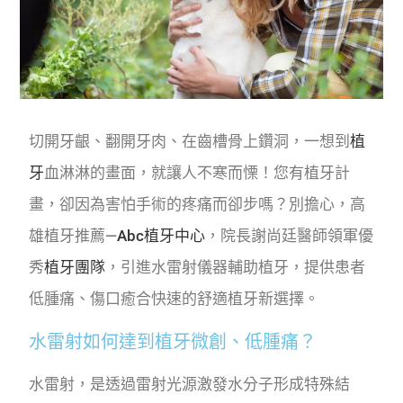
切開牙齦、翻開牙肉、在齒槽骨上鑽洞，一想到
植
牙
血淋淋的畫面，就讓人不寒而慄！您有植牙計
畫，卻因為害怕手術的疼痛而卻步嗎？別擔心，高
雄植牙推薦—
Abc植牙中心
，院長謝尚廷醫師領軍優
秀
植牙團隊
，引進水雷射儀器輔助植牙，提供患者
低腫痛、傷口癒合快速的舒適植牙新選擇。
水雷射如何達到植牙微創、低腫痛？
水雷射，是透過雷射光源激發水分子形成特殊結