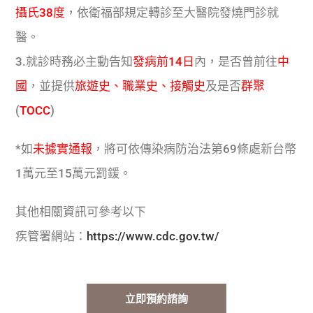
攝氏38度
，依衛福部規定轉診至大醫院發燒門診就
醫。
3.就診時務必主動告知
發病前14日
內，是否曾前往
中
國
，並提供
旅遊史、職業史、接觸史
及是否
群聚
(
TOCC
)
*如
未據實通報
，將可依傳染病防治法第69條處新台幣
1萬元至15萬元罰鍰。
其他相關資訊可參考以下
疾管署網站：
https://www.cdc.gov.tw/
立即預約諮詢