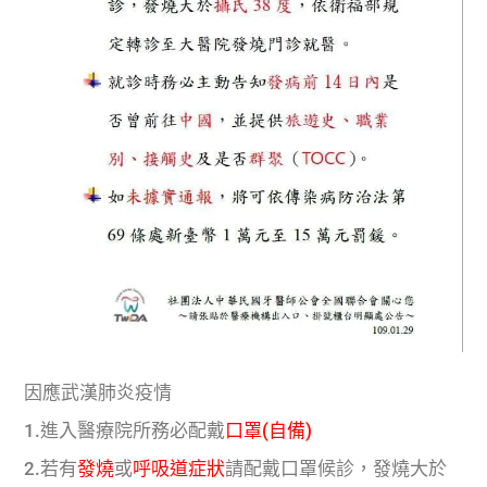
因應武漢肺炎疫情
1.進入醫療院所務必配戴
口罩(自備)
2.若有
發燒
或
呼吸道症狀
請配戴口罩候診，發燒大於