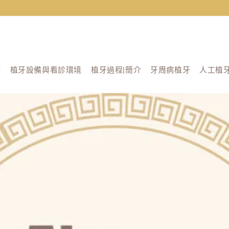
隊
植牙設備與看診環境
植牙過程|簡介
牙周病植牙
人工植