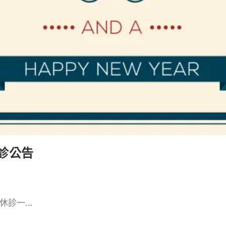
休診公告
診一...