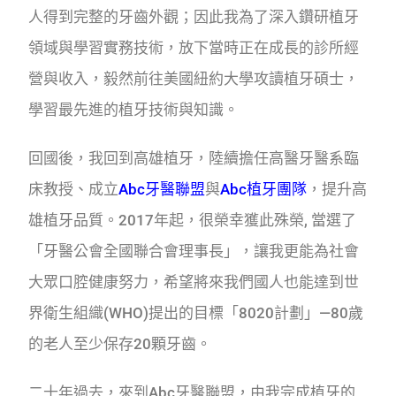
人得到完整的牙齒外觀；因此我為了深入鑽研植牙
領域與學習實務技術，放下當時正在成長的診所經
營與收入，毅然前往美國紐約大學攻讀植牙碩士，
學習最先進的植牙技術與知識。
回國後，我回到高雄植牙，陸續擔任高醫牙醫系臨
床教授、成立
Abc牙醫聯盟
與
Abc植牙團隊
，提升高
雄植牙品質。2017年起，很榮幸獲此殊榮, 當選了
「牙醫公會全國聯合會理事長」，讓我更能為社會
大眾口腔健康努力，希望將來我們國人也能達到世
界衛生組織(WHO)提出的目標「8020計劃」—80歲
的老人至少保存20顆牙齒。
二十年過去，來到Abc牙醫聯盟，由我完成植牙的